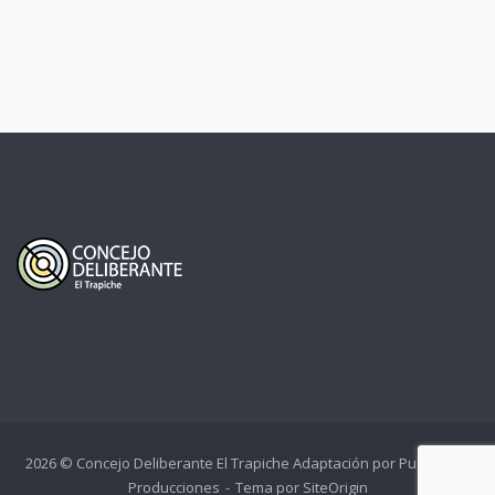
2026 © Concejo Deliberante El Trapiche Adaptación por
PuntoCero
Producciones
Tema por
SiteOrigin