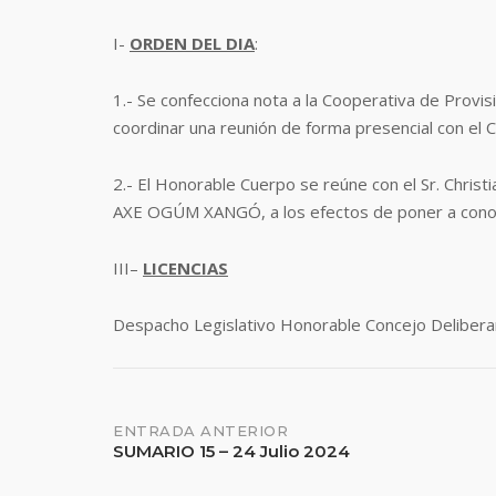
I-
ORDEN DEL DIA
:
1.-
Se confecciona nota a la Cooperativa de Provis
coordinar una reunión de forma presencial con el 
2.-
El Honorable Cuerpo se reúne con el Sr. Christian
AXE OGÚM XANGÓ, a los efectos de poner a conocim
III
–
LICENCIAS
Despacho Legislativo Honorable Concejo Deliberan
Navegación
ENTRADA ANTERIOR
SUMARIO 15 – 24 Julio 2024
de