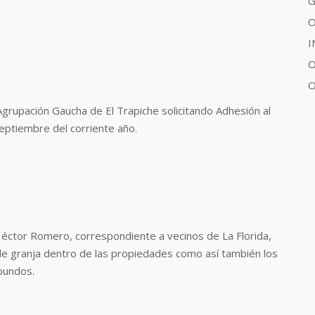
G
O
I
O
O
grupación Gaucha de El Trapiche solicitando Adhesión al
septiembre del corriente año.
éctor Romero, correspondiente a vecinos de La Florida,
de granja dentro de las propiedades como así también los
bundos.