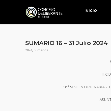
Saltar
al
INICIO
contenido
SUMARIO 16 – 31 Julio 2024
2024
,
Sumarios
H.C.
16° SESION ORDINARIA – 1
ASUN