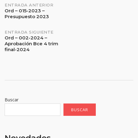
Navegación
ENTRADA ANTERIOR
Ord – 015-2023 –
Presupuesto 2023
de
entradas
ENTRADA SIGUIENTE
Ord – 002-2024 –
Aprobación Bce 4 trim
final-2024
Buscar
BUSCAR
Novedades