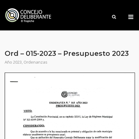
Saltar
al
M
contenido
Ord – 015-2023 – Presupuesto 2023
Año 2023
,
Ordenanzas